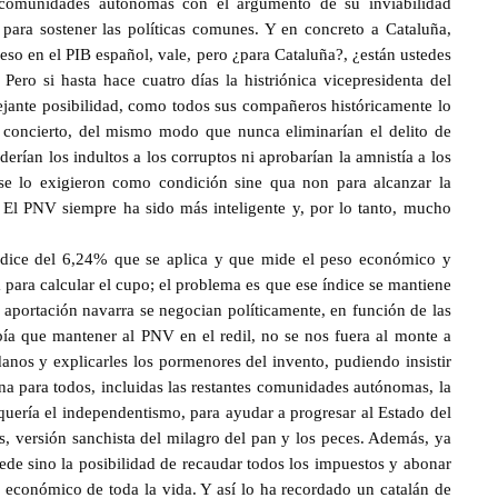
 comunidades autónomas con el argumento de su inviabilidad
 para sostener las políticas comunes. Y en concreto a Cataluña,
o en el PIB español, vale, pero ¿para Cataluña?, ¿están ustedes
ero si hasta hace cuatro días la histriónica vicepresidenta del
ante posibilidad, como todos sus compañeros históricamente lo
 concierto, del mismo modo que nunca eliminarían el delito de
derían los indultos a los corruptos ni aprobarían la amnistía a los
 se lo exigieron como condición sine qua non para alcanzar la
El PNV siempre ha sido más inteligente y, por lo tanto, mucho
índice del 6,24% que se aplica y que mide el peso económico y
 para calcular el cupo; el problema es que ese índice se mantiene
aportación navarra se negocian políticamente, en función de las
ía que mantener al PNV en el redil, no se nos fuera al monte a
danos y explicarles los pormenores del invento, pudiendo insistir
na para todos, incluidas las restantes comunidades autónomas, la
quería el independentismo, para ayudar a progresar al Estado del
, versión sanchista del milagro del pan y los peces. Además, ya
de sino la posibilidad de recaudar todos los impuestos y abonar
o económico de toda la vida. Y así lo ha recordado un catalán de