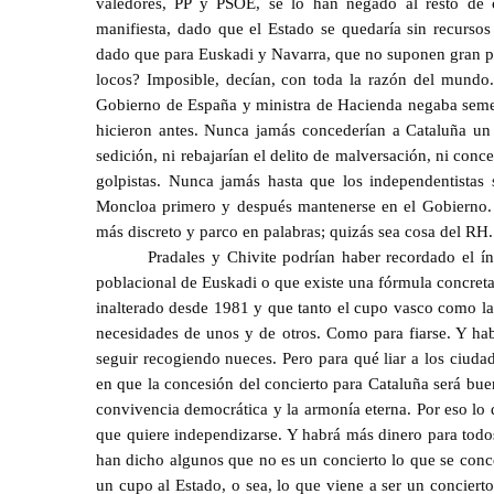
valedores, PP y PSOE, se lo han negado al resto de
manifiesta, dado que el Estado se quedaría sin recursos
dado que para Euskadi y Navarra, que no suponen gran pes
locos? Imposible, decían, con toda la razón del mundo. P
Gobierno de España y ministra de Hacienda negaba semej
hicieron antes. Nunca jamás concederían a Cataluña un
sedición, ni rebajarían el delito de malversación, ni conce
golpistas. Nunca jamás hasta que los independentistas
Moncloa primero y después mantenerse en el Gobierno. 
más discreto y parco en palabras; quizás sea cosa del RH.
Pradales y Chivite podrían haber recordado el 
poblacional de Euskadi o que existe una fórmula concreta
inalterado desde 1981 y que tanto el cupo vasco como la 
necesidades de unos y de otros. Como para fiarse. Y hab
seguir recogiendo nueces. Pero para qué liar a los ciuda
en que la concesión del concierto para Cataluña será bue
convivencia democrática y la armonía eterna. Por eso lo 
que quiere independizarse. Y habrá más dinero para todos
han dicho algunos que no es un concierto lo que se conce
un cupo al Estado, o sea, lo que viene a ser un conciert