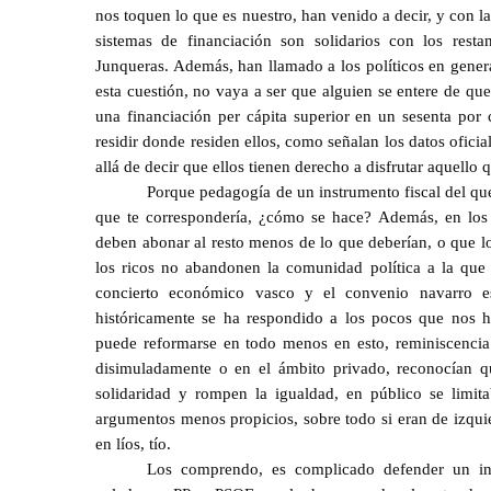
nos toquen lo que es nuestro, han venido a decir, y con 
sistemas de financiación son solidarios con los rest
Junqueras. Además, han llamado a los políticos en gener
esta cuestión, no vaya a ser que alguien se entere de qu
una financiación per cápita superior en un sesenta por 
residir donde residen ellos, como señalan los datos ofic
allá de decir que ellos tienen derecho a disfrutar aquello
Porque pedagogía de un instrumento fiscal del que
que te correspondería, ¿cómo se hace? Además, en los t
deben abonar al resto menos de lo que deberían, o que lo
los ricos no abandonen la comunidad política a la que 
concierto económico vasco y el convenio navarro e
históricamente se ha respondido a los pocos que nos 
puede reformarse en todo menos en esto, reminiscencia h
disimuladamente o en el ámbito privado, reconocían que
solidaridad y rompen la igualdad, en público se limita
argumentos menos propicios, sobre todo si eran de izqui
en líos, tío.
Los comprendo, es complicado defender un in