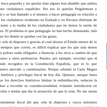
la boca pequeña y sin aportar dato alguno han añadido que ambos
antes ciudadanos españoles. Por eso lo querían Puigdemont y
al y se han llamado a sí mismos a hacer pedagogía en relación a
e los ciudadanos residentes en Euskadi y en Navarra disfrutan de
ciento a la media de los ciudadanos que no tienen la suerte de
iales. El problema es que pedagogía no han hecho demasiada, más
 que los demás se quedan con las ganas.
 solo tú dispones y gracias al cual abonas al Estado menos de lo
iempos que corren, es difícil explicar que los que más tienen
s pobres están obligados a financiar a los ricos a cambio de que
unos y otros pertenecen. Puedes, por ejemplo, recordar que el
stán recogidos en la Constitución Española, que es lo que
hemos atrevido a cuestionarlos. Porque además la Carta Magna
istórica y privilegio fiscal de hoy día. Quienes, aunque fuera
 los derechos históricos limitan la redistribución, reducen la
ban a recordar su constitucionalidad, evitando introducirse en
erdas o tenían que dar la sensación de que lo eran. No me metas
strumento fiscal del que solo tú dispones y cuyos máximos