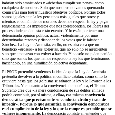
habrían sido amnistiados y «deberían cumplir sus penas» como
cualquiera de nosotros. Solo que nosotros no vamos quemando
comisarías para lograr nuestros objetivos políticos. Porque todos
somos iguales ante la ley pero unos más iguales que otros: y
mientras el común de los mortales debemos respetar la ley y pagar
religiosamente los impuestos que nos corresponden, los líderes del
proceso independentista están exentos. Y lo están por tener una
determinada opinión política, actuar violentamente por unas
determinadas razones y disponer de los votos que le faltaban a
Sánchez. La Ley de Amnistía, en fin, no es otra cosa que un
beneficio «grosero» a los golpistas, que no solo no se arrepienten
sino que amenazan con volver a hacerlo. Y no solo no piden perdón
sino que somos los que hemos respetado la ley los que terminamos
haciéndolo, en una humillación colectiva degradante.
El PSOE pretendió vendernos la idea de que la Ley de Amnistía
pretendía devolver a la política el conflicto catalán, como si no lo
estuviera hasta que los golpistas se saltaron la ley y lo llevaron a los
Tribunales. Y en cuanto a la convivencia democrática, el Tribunal
Supremo cree que «la mera condonación de sus delitos en nada
podría contribuir, por sí misma, a ella
«, esa misma convivencia
democrática que precisamente su conducta «trató y trata de
impedir». Porque lo que garantiza la convivencia democrática
es el cumplimiento de la ley y lo que la rompe es permitir que se
vulnere impunemente.
La democracia consiste en entender que