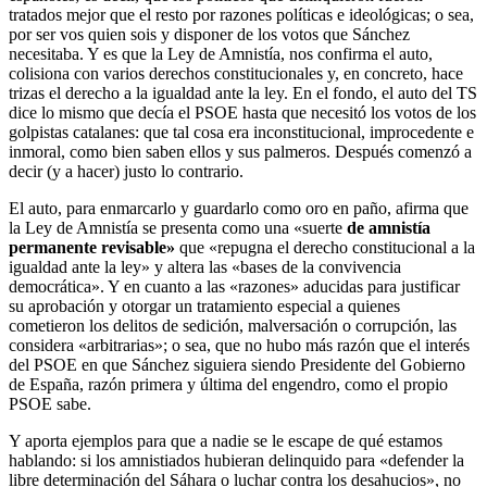
tratados mejor que el resto por razones políticas e ideológicas; o sea,
por ser vos quien sois y disponer de los votos que Sánchez
necesitaba. Y es que la Ley de Amnistía, nos confirma el auto,
colisiona con varios derechos constitucionales y, en concreto, hace
trizas el derecho a la igualdad ante la ley. En el fondo, el auto del TS
dice lo mismo que decía el PSOE hasta que necesitó los votos de los
golpistas catalanes: que tal cosa era inconstitucional, improcedente e
inmoral, como bien saben ellos y sus palmeros. Después comenzó a
decir (y a hacer) justo lo contrario.
El auto, para enmarcarlo y guardarlo como oro en paño, afirma que
la Ley de Amnistía se presenta como una «suerte
de amnistía
permanente revisable»
que «repugna el derecho constitucional a la
igualdad ante la ley» y altera las «bases de la convivencia
democrática». Y en cuanto a las «razones» aducidas para justificar
su aprobación y otorgar un tratamiento especial a quienes
cometieron los delitos de sedición, malversación o corrupción, las
considera «arbitrarias»; o sea, que no hubo más razón que el interés
del PSOE en que Sánchez siguiera siendo Presidente del Gobierno
de España, razón primera y última del engendro, como el propio
PSOE sabe.
Y aporta ejemplos para que a nadie se le escape de qué estamos
hablando: si los amnistiados hubieran delinquido para «defender la
libre determinación del Sáhara o luchar contra los desahucios», no