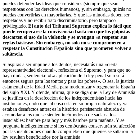
puedes defender las ideas que consideres (siempre que sean
respetuosas con los derechos humanos), y, sin embargo, quizás no
puedas convertirlas en mayoritarias. Y que las minorías deben ser
respetadas y no recibir trato discriminatorio, pero tampoco
privilegiado.
El auto del Tribunal Supremo explica lo fácil que
puede recuperarse la convivencia: basta con que los golpistas
descarten el uso de la violencia y se avengan «a respetar sus
reglas básicas». Sin embargo, no solo no se comprometen a
respetar la Constitución Española sino que prometen volver a
saltársela.
Si aspiras a ser impune a los delitos, necesitarás una «cierta
representatividad electoral», reflexiona el Supremo, y para que no
haya dudas, sentencia: «La aplicación de la ley penal solo será
entonces segura para los tontos y para los pobres». O sea, la justicia
estamental de la Edad Media para modernizar y regenerar la España
del siglo XXI. Y ofende, afirma, que se diga que la Ley de Amnistía
se justifica en la desafección de los independentistas hacia las
instituciones, dado que tal cosa está en su propia naturaleza y ya
estaban desafectos antes; es la histórica persistencia absurda de
acomodar a los que se sienten incómodos o de saciar a los
insaciables: hambre para hoy y más hambre para mañana. Y se
pregunta inteligentemente si los demócratas conservarán su afección
por las instituciones cuando comprueben que quienes se saltaron la
ley resultan beneficiados por la amnistía.