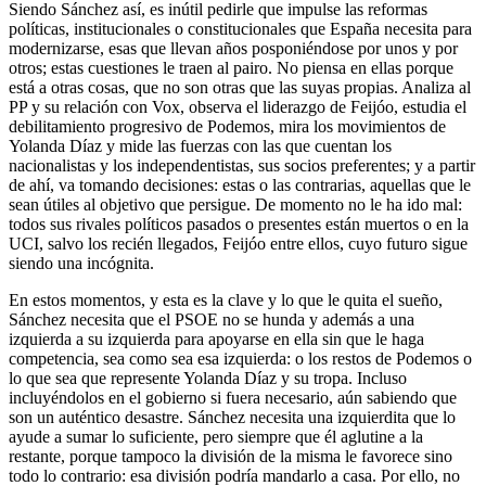
Siendo Sánchez así, es inútil pedirle que impulse las reformas
políticas, institucionales o constitucionales que España necesita para
modernizarse, esas que llevan años posponiéndose por unos y por
otros; estas cuestiones le traen al pairo. No piensa en ellas porque
está a otras cosas, que no son otras que las suyas propias. Analiza al
PP y su relación con Vox, observa el liderazgo de Feijóo, estudia el
debilitamiento progresivo de Podemos, mira los movimientos de
Yolanda Díaz y mide las fuerzas con las que cuentan los
nacionalistas y los independentistas, sus socios preferentes; y a partir
de ahí, va tomando decisiones: estas o las contrarias, aquellas que le
sean útiles al objetivo que persigue. De momento no le ha ido mal:
todos sus rivales políticos pasados o presentes están muertos o en la
UCI, salvo los recién llegados, Feijóo entre ellos, cuyo futuro sigue
siendo una incógnita.
En estos momentos, y esta es la clave y lo que le quita el sueño,
Sánchez necesita que el PSOE no se hunda y además a una
izquierda a su izquierda para apoyarse en ella sin que le haga
competencia, sea como sea esa izquierda: o los restos de Podemos o
lo que sea que represente Yolanda Díaz y su tropa. Incluso
incluyéndolos en el gobierno si fuera necesario, aún sabiendo que
son un auténtico desastre. Sánchez necesita una izquierdita que lo
ayude a sumar lo suficiente, pero siempre que él aglutine a la
restante, porque tampoco la división de la misma le favorece sino
todo lo contrario: esa división podría mandarlo a casa. Por ello, no