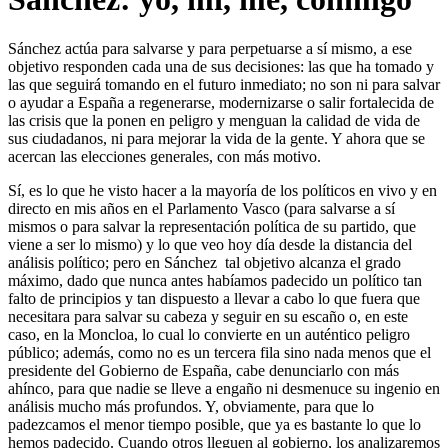
Sánchez actúa para salvarse y para perpetuarse a sí mismo, a ese
objetivo responden cada una de sus decisiones: las que ha tomado y
las que seguirá tomando en el futuro inmediato; no son ni para salvar
o ayudar a España a regenerarse, modernizarse o salir fortalecida de
las crisis que la ponen en peligro y menguan la calidad de vida de
sus ciudadanos, ni para mejorar la vida de la gente. Y ahora que se
acercan las elecciones generales, con más motivo.
Sí, es lo que he visto hacer a la mayoría de los políticos en vivo y en
directo en mis años en el Parlamento Vasco (para salvarse a sí
mismos o para salvar la representación política de su partido, que
viene a ser lo mismo) y lo que veo hoy día desde la distancia del
análisis político; pero en Sánchez tal objetivo alcanza el grado
máximo, dado que nunca antes habíamos padecido un político tan
falto de principios y tan dispuesto a llevar a cabo lo que fuera que
necesitara para salvar su cabeza y seguir en su escaño o, en este
caso, en la Moncloa, lo cual lo convierte en un auténtico peligro
público; además, como no es un tercera fila sino nada menos que el
presidente del Gobierno de España, cabe denunciarlo con más
ahínco, para que nadie se lleve a engaño ni desmenuce su ingenio en
análisis mucho más profundos. Y, obviamente, para que lo
padezcamos el menor tiempo posible, que ya es bastante lo que lo
hemos padecido. Cuando otros lleguen al gobierno, los analizaremos