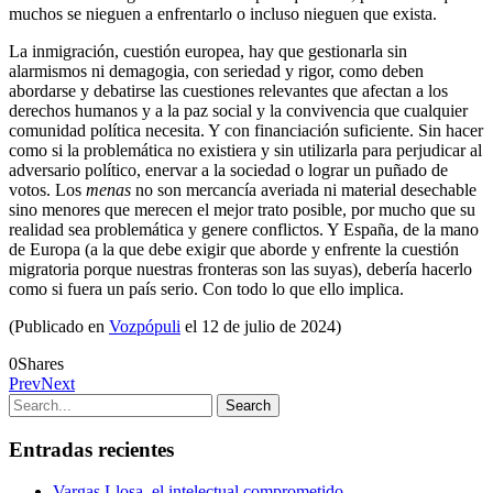
muchos se nieguen a enfrentarlo o incluso nieguen que exista.
La inmigración, cuestión europea, hay que gestionarla sin
alarmismos ni demagogia, con seriedad y rigor, como deben
abordarse y debatirse las cuestiones relevantes que afectan a los
derechos humanos y a la paz social y la convivencia que cualquier
comunidad política necesita. Y con financiación suficiente. Sin hacer
como si la problemática no existiera y sin utilizarla para perjudicar al
adversario político, enervar a la sociedad o lograr un puñado de
votos. Los
menas
no son mercancía averiada ni material desechable
sino menores que merecen el mejor trato posible, por mucho que su
realidad sea problemática y genere conflictos. Y España, de la mano
de Europa (a la que debe exigir que aborde y enfrente la cuestión
migratoria porque nuestras fronteras son las suyas), debería hacerlo
como si fuera un país serio. Con todo lo que ello implica.
(Publicado en
Vozpópuli
el 12 de julio de 2024)
0
Shares
Prev
Next
Entradas recientes
Vargas Llosa, el intelectual comprometido