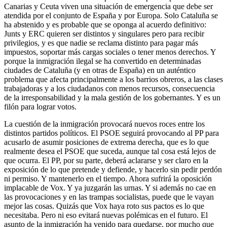
Canarias y Ceuta viven una situación de emergencia que debe ser
atendida por el conjunto de España y por Europa. Solo Cataluña se
ha abstenido y es probable que se oponga al acuerdo definitivo:
Junts y ERC quieren ser distintos y singulares pero para recibir
privilegios, y es que nadie se reclama distinto para pagar más
impuestos, soportar más cargas sociales o tener menos derechos. Y
porque la inmigración ilegal se ha convertido en determinadas
ciudades de Cataluña (y en otras de España) en un auténtico
problema que afecta principalmente a los barrios obreros, a las clases
trabajadoras y a los ciudadanos con menos recursos, consecuencia
de la irresponsabilidad y la mala gestión de los gobernantes. Y es un
filón para lograr votos.
La cuestión de la inmigración provocará nuevos roces entre los
distintos partidos políticos. El PSOE seguirá provocando al PP para
acusarlo de asumir posiciones de extrema derecha, que es lo que
realmente desea el PSOE que suceda, aunque tal cosa está lejos de
que ocurra. El PP, por su parte, deberá aclararse y ser claro en la
exposición de lo que pretende y defiende, y hacerlo sin pedir perdón
ni permiso. Y mantenerlo en el tiempo. Ahora sufrirá la oposición
implacable de Vox. Y ya juzgarán las urnas. Y si además no cae en
las provocaciones y en las trampas socialistas, puede que le vayan
mejor las cosas. Quizás que Vox haya roto sus pactos es lo que
necesitaba. Pero ni eso evitará nuevas polémicas en el futuro. El
asunto de la inmigración ha venido para quedarse, por mucho que