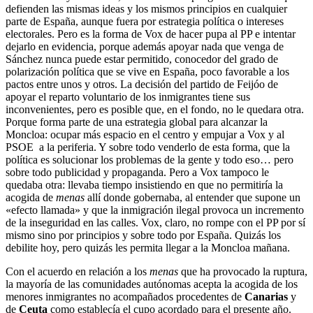
defienden las mismas ideas y los mismos principios en cualquier
parte de España, aunque fuera por estrategia política o intereses
electorales. Pero es la forma de Vox de hacer pupa al PP e intentar
dejarlo en evidencia, porque además apoyar nada que venga de
Sánchez nunca puede estar permitido, conocedor del grado de
polarización política que se vive en España, poco favorable a los
pactos entre unos y otros. La decisión del partido de Feijóo de
apoyar el reparto voluntario de los inmigrantes tiene sus
inconvenientes, pero es posible que, en el fondo, no le quedara otra.
Porque forma parte de una estrategia global para alcanzar la
Moncloa: ocupar más espacio en el centro y empujar a Vox y al
PSOE a la periferia. Y sobre todo venderlo de esta forma, que la
política es solucionar los problemas de la gente y todo eso… pero
sobre todo publicidad y propaganda. Pero a Vox tampoco le
quedaba otra: llevaba tiempo insistiendo en que no permitiría la
acogida de
menas
allí donde gobernaba, al entender que supone un
«efecto llamada» y que la inmigración ilegal provoca un incremento
de la inseguridad en las calles. Vox, claro, no rompe con el PP por sí
mismo sino por principios y sobre todo por España. Quizás los
debilite hoy, pero quizás les permita llegar a la Moncloa mañana.
Con el acuerdo en relación a los
menas
que ha provocado la ruptura,
la mayoría de las comunidades autónomas acepta la acogida de los
menores inmigrantes no acompañados procedentes de
Canarias
y
de
Ceuta
como establecía el cupo acordado para el presente año.