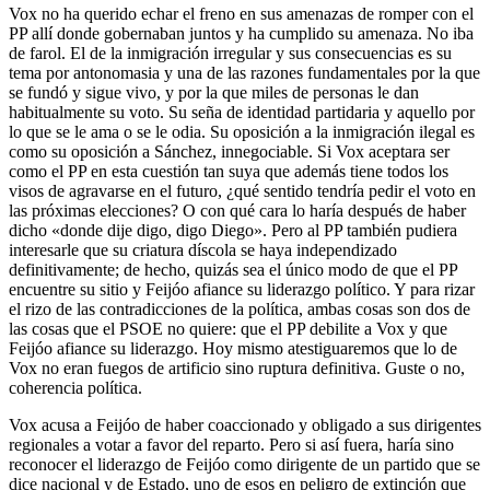
Vox no ha querido echar el freno en sus amenazas de romper con el
PP allí donde gobernaban juntos y ha cumplido su amenaza. No iba
de farol. El de la inmigración irregular y sus consecuencias es su
tema por antonomasia y una de las razones fundamentales por la que
se fundó y sigue vivo, y por la que miles de personas le dan
habitualmente su voto. Su seña de identidad partidaria y aquello por
lo que se le ama o se le odia. Su oposición a la inmigración ilegal es
como su oposición a Sánchez, innegociable. Si Vox aceptara ser
como el PP en esta cuestión tan suya que además tiene todos los
visos de agravarse en el futuro, ¿qué sentido tendría pedir el voto en
las próximas elecciones? O con qué cara lo haría después de haber
dicho «donde dije digo, digo Diego». Pero al PP también pudiera
interesarle que su criatura díscola se haya independizado
definitivamente; de hecho, quizás sea el único modo de que el PP
encuentre su sitio y Feijóo afiance su liderazgo político. Y para rizar
el rizo de las contradicciones de la política, ambas cosas son dos de
las cosas que el PSOE no quiere: que el PP debilite a Vox y que
Feijóo afiance su liderazgo. Hoy mismo atestiguaremos que lo de
Vox no eran fuegos de artificio sino ruptura definitiva. Guste o no,
coherencia política.
Vox acusa a Feijóo de haber coaccionado y obligado a sus dirigentes
regionales a votar a favor del reparto. Pero si así fuera, haría sino
reconocer el liderazgo de Feijóo como dirigente de un partido que se
dice nacional y de Estado, uno de esos en peligro de extinción que