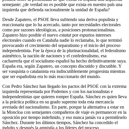
semejante: ¿de verdad no es posible que exista en nuestro país una
izquierda que defienda racionalmente la unidad de España?
Desde Zapatero, el PSOE lleva sufriendo una deriva populista y
reaccionaria que lo ha acercado, tanto por necesidades electorales
como por razones ideológicas, a posiciones protonacionalistas.
Zapatero hizo posible el nuevo
estatut
por espurios intereses
electorales cuando en Cataluña nadie lo reclamaba, lo que terminó
provocando el crecimiento del separatismo y el inicio del proceso
independentista. Fue la época de la plurinacionalidad, el federalismo
asimétrico, la nación de naciones y el confederalismo, esa
cacharrería que el socialismo español ha hecho definitivamente suya.
España era, según Zapatero, un concepto discutido y discutible. Y
ser vasquista o catalanista era indiscutiblemente progresista mientras
que ser españolista era lo más reaccionario del mundo.
Con Pedro Sánchez han llegado los pactos del PSOE con la extrema
izquierda representada por Podemos y con los nacionalistas e
independentistas que quieren romper España. Sánchez es quien lleva
a la práctica política en su grado supremo toda esta mercancía
averiada del nacionalismo. En parte, porque la alternativa a estar en
la Moncloa con semejantes compañeros de viaje es permanecer en la
oposición por tiempo indefinido, y eso nunca jamás va a permitírselo
Sánchez. Durante los últimos tiempos, Sánchez ha concedido el
indulto y después la amnistía a los líderes del proceso