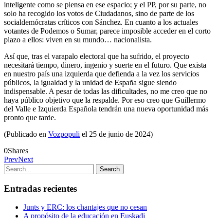
inteligente como se piensa en ese espacio; y el PP, por su parte, no
solo ha recogido los votos de Ciudadanos, sino de parte de los
socialdemócratas críticos con Sánchez. En cuanto a los actuales
votantes de Podemos o Sumar, parece imposible acceder en el corto
plazo a ellos: viven en su mundo… nacionalista.
Así que, tras el varapalo electoral que ha sufrido, el proyecto
necesitará tiempo, dinero, ingenio y suerte en el futuro. Que exista
en nuestro país una izquierda que defienda a la vez los servicios
públicos, la igualdad y la unidad de España sigue siendo
indispensable. A pesar de todas las dificultades, no me creo que no
haya público objetivo que la respalde. Por eso creo que Guillermo
del Valle e Izquierda Española tendrán una nueva oportunidad más
pronto que tarde.
(Publicado en
Vozpopuli
el 25 de junio de 2024)
0
Shares
Prev
Next
Entradas recientes
Junts y ERC: los chantajes que no cesan
A propósito de la educación en Euskadi