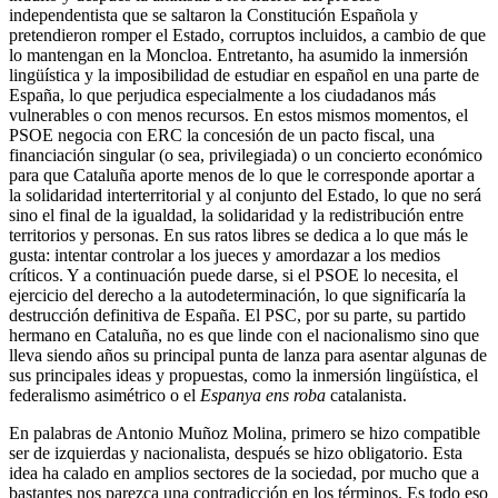
independentista que se saltaron la Constitución Española y
pretendieron romper el Estado, corruptos incluidos, a cambio de que
lo mantengan en la Moncloa. Entretanto, ha asumido la inmersión
lingüística y la imposibilidad de estudiar en español en una parte de
España, lo que perjudica especialmente a los ciudadanos más
vulnerables o con menos recursos. En estos mismos momentos, el
PSOE negocia con ERC la concesión de un pacto fiscal, una
financiación singular (o sea, privilegiada) o un concierto económico
para que Cataluña aporte menos de lo que le corresponde aportar a
la solidaridad interterritorial y al conjunto del Estado, lo que no será
sino el final de la igualdad, la solidaridad y la redistribución entre
territorios y personas. En sus ratos libres se dedica a lo que más le
gusta: intentar controlar a los jueces y amordazar a los medios
críticos. Y a continuación puede darse, si el PSOE lo necesita, el
ejercicio del derecho a la autodeterminación, lo que significaría la
destrucción definitiva de España. El PSC, por su parte, su partido
hermano en Cataluña, no es que linde con el nacionalismo sino que
lleva siendo años su principal punta de lanza para asentar algunas de
sus principales ideas y propuestas, como la inmersión lingüística, el
federalismo asimétrico o el
Espanya ens roba
catalanista.
En palabras de Antonio Muñoz Molina, primero se hizo compatible
ser de izquierdas y nacionalista, después se hizo obligatorio. Esta
idea ha calado en amplios sectores de la sociedad, por mucho que a
bastantes nos parezca una contradicción en los términos. Es todo eso