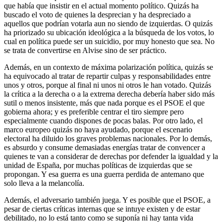
que había que insistir en el actual momento político. Quizás ha
buscado el voto de quienes la desprecian y ha despreciado a
aquellos que podrían votarla aun no siendo de izquierdas. O quizás
ha priorizado su ubicación ideológica a la búsqueda de los votos, lo
cual en política puede ser un suicidio, por muy honesto que sea. No
se trata de convertirse en Alvise sino de ser práctico.
Además, en un contexto de máxima polarización política, quizás se
ha equivocado al tratar de repartir culpas y responsabilidades entre
unos y otros, porque al final ni unos ni otros le han votado. Quizás
la crítica a la derecha o a la extrema derecha debería haber sido más
sutil o menos insistente, más que nada porque es el PSOE el que
gobierna ahora; y es preferible centrar el tiro siempre pero
especialmente cuando dispones de pocas balas. Por otro lado, el
marco europeo quizás no haya ayudado, porque el escenario
electoral ha diluido los graves problemas nacionales. Por lo demás,
es absurdo y consume demasiadas energías tratar de convencer a
quienes te van a considerar de derechas por defender la igualdad y la
unidad de España, por muchas políticas de izquierdas que se
propongan. Y esa guerra es una guerra perdida de antemano que
solo lleva a la melancolía.
Además, el adversario también juega. Y es posible que el PSOE, a
pesar de ciertas críticas internas que se intuye existen y de estar
debilitado, no lo está tanto como se suponía ni hay tanta vida