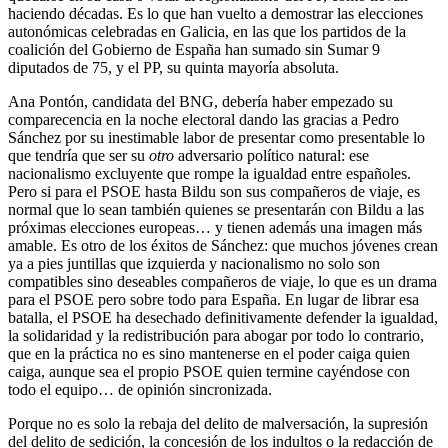
haciendo décadas. Es lo que han vuelto a demostrar las elecciones
autonómicas celebradas en Galicia, en las que los partidos de la
coalición del Gobierno de España han sumado sin Sumar 9
diputados de 75, y el PP, su quinta mayoría absoluta.
Ana Pontón, candidata del BNG, debería haber empezado su
comparecencia en la noche electoral dando las gracias a Pedro
Sánchez por su inestimable labor de presentar como presentable lo
que tendría que ser su
otro
adversario político natural: ese
nacionalismo excluyente que rompe la igualdad entre españoles.
Pero si para el PSOE hasta Bildu son sus compañeros de viaje, es
normal que lo sean también quienes se presentarán con Bildu a las
próximas elecciones europeas… y tienen además una imagen más
amable. Es otro de los éxitos de Sánchez: que muchos jóvenes crean
ya a pies juntillas que izquierda y nacionalismo no solo son
compatibles sino deseables compañeros de viaje, lo que es un drama
para el PSOE pero sobre todo para España. En lugar de librar esa
batalla, el PSOE ha desechado definitivamente defender la igualdad,
la solidaridad y la redistribución para abogar por todo lo contrario,
que en la práctica no es sino mantenerse en el poder caiga quien
caiga, aunque sea el propio PSOE quien termine cayéndose con
todo el equipo… de opinión sincronizada.
Porque no es solo la rebaja del delito de malversación, la supresión
del delito de sedición, la concesión de los indultos o la redacción de