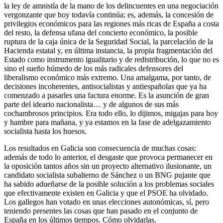
la ley de amnistía de la mano de los delincuentes en una negociación
vergonzante que hoy todavía continúa; es, además, la concesión de
privilegios económicos para las regiones más ricas de España a costa
del resto, la defensa ufana del concierto económico, la posible
ruptura de la caja única de la Seguridad Social, la parcelación de la
Hacienda estatal y, en última instancia, la propia fragmentación del
Estado como instrumento igualitario y de redistribución, lo que no es
sino el sueño húmedo de los más radicales defensores del
liberalismo económico más extremo. Una amalgama, por tanto, de
decisiones incoherentes, antisocialistas y antiespañolas que ya ha
comenzado a pasarles una factura enorme. Es la asunción de gran
parte del ideario nacionalista… y de algunos de sus más
cochambrosos principios. Era todo ello, lo dijimos, migajas para hoy
y hambre para mañana, y ya estamos en la fase de adelgazamiento
socialista hasta los huesos.
Los resultados en Galicia son consecuencia de muchas cosas:
además de todo lo anterior, el desgaste que provoca permanecer en
la oposición tantos años sin un proyecto alternativo ilusionante, un
candidato socialista subalterno de Sánchez o un BNG pujante que
ha sabido adueñarse de la posible solución a los problemas sociales
que efectivamente existen en Galicia y que el PSOE ha olvidado.
Los gallegos han votado en unas elecciones autonómicas, sí, pero
teniendo presentes las cosas que han pasado en el conjunto de
España en los últimos tiempos. Cómo olvidarlas.