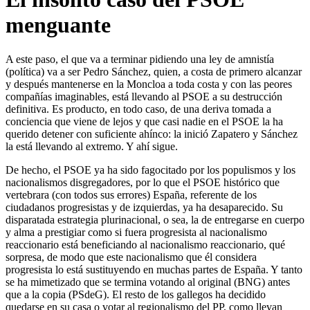
menguante
A este paso, el que va a terminar pidiendo una ley de amnistía
(política) va a ser Pedro Sánchez, quien, a costa de primero alcanzar
y después mantenerse en la Moncloa a toda costa y con las peores
compañías imaginables, está llevando al PSOE a su destrucción
definitiva. Es producto, en todo caso, de una deriva tomada a
conciencia que viene de lejos y que casi nadie en el PSOE la ha
querido detener con suficiente ahínco: la inició Zapatero y Sánchez
la está llevando al extremo. Y ahí sigue.
De hecho, el PSOE ya ha sido fagocitado por los populismos y los
nacionalismos disgregadores, por lo que el PSOE histórico que
vertebrara (con todos sus errores) España, referente de los
ciudadanos progresistas y de izquierdas, ya ha desaparecido. Su
disparatada estrategia plurinacional, o sea, la de entregarse en cuerpo
y alma a prestigiar como si fuera progresista al nacionalismo
reaccionario está beneficiando al nacionalismo reaccionario, qué
sorpresa, de modo que este nacionalismo que él considera
progresista lo está sustituyendo en muchas partes de España. Y tanto
se ha mimetizado que se termina votando al original (BNG) antes
que a la copia (PSdeG). El resto de los gallegos ha decidido
quedarse en su casa o votar al regionalismo del PP, como llevan