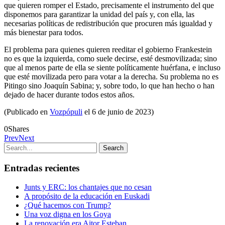
que quieren romper el Estado, precisamente el instrumento del que
disponemos para garantizar la unidad del país y, con ella, las
necesarias políticas de redistribución que procuren más igualdad y
más bienestar para todos.
El problema para quienes quieren reeditar el gobierno Frankestein
no es que la izquierda, como suele decirse, esté desmovilizada; sino
que al menos parte de ella se siente políticamente huérfana, e incluso
que esté movilizada pero para votar a la derecha. Su problema no es
Pitingo sino Joaquín Sabina; y, sobre todo, lo que han hecho o han
dejado de hacer durante todos estos años.
(Publicado en
Vozpópuli
el 6 de junio de 2023)
0
Shares
Prev
Next
Entradas recientes
Junts y ERC: los chantajes que no cesan
A propósito de la educación en Euskadi
¿Qué hacemos con Trump?
Una voz digna en los Goya
La renovación era Aitor Esteban