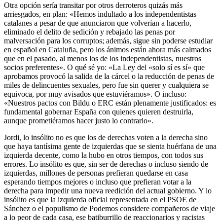
Otra opción sería transitar por otros derroteros quizás más
arriesgados, en plan: «Hemos indultado a los independentistas
catalanes a pesar de que anunciaron que volverían a hacerlo,
eliminado el delito de sedición y rebajado las penas por
malversación para los corruptos; además, sigue sin poderse estudiar
en español en Cataluña, pero los ánimos están ahora más calmados
que en el pasado, al menos los de los independentistas, nuestros
socios preferentes». O qué sé yo: «La Ley del «solo sí es sí» que
aprobamos provocó la salida de la cárcel o la reducción de penas de
miles de delincuentes sexuales, pero fue sin querer y cualquiera se
equivoca, por muy avisados que estuviéramos». O incluso:
«Nuestros pactos con Bildu o ERC están plenamente justificados: es
fundamental gobernar España con quienes quieren destruirla,
aunque prometiéramos hacer justo lo contrario».
Jordi, lo insólito no es que los de derechas voten a la derecha sino
que haya tantísima gente de izquierdas que se sienta huérfana de una
izquierda decente, como la hubo en otros tiempos, con todos sus
errores. Lo insólito es que, sin ser de derechas o incluso siendo de
izquierdas, millones de personas prefieran quedarse en casa
esperando tiempos mejores o incluso que prefieran votar a la
derecha para impedir una nueva reedición del actual gobierno. Y lo
insólito es que la izquierda oficial representada en el PSOE de
Sánchez o el populismo de Podemos considere compañeros de viaje
a lo peor de cada casa, ese batiburrillo de reaccionarios y racistas