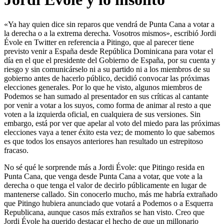
«Ya hay quien dice sin reparos que vendrá de Punta Cana a votar a
la derecha o a la extrema derecha. Vosotros mismos», escribió Jordi
Évole en Twitter en referencia a Pitingo, que al parecer tiene
previsto venir a España desde República Dominicana para votar el
día en el que el presidente del Gobierno de España, por su cuenta y
riesgo y sin comunicárselo ni a su partido ni a los miembros de su
gobierno antes de hacerlo público, decidió convocar las próximas
elecciones generales. Por lo que he visto, algunos miembros de
Podemos se han sumado al presentador en sus críticas al cantante
por venir a votar a los suyos, como forma de animar al resto a que
voten a la izquierda oficial, en cualquiera de sus versiones. Sin
embargo, está por ver que apelar al voto del miedo para las próximas
elecciones vaya a tener éxito esta vez; de momento lo que sabemos
es que todos los ensayos anteriores han resultado un estrepitoso
fracaso.
No sé qué le sorprende más a Jordi Évole: que Pitingo resida en
Punta Cana, que venga desde Punta Cana a votar, que vote a la
derecha o que tenga el valor de decirlo públicamente en lugar de
mantenerse callado. Sin conocerlo mucho, más me habría extrañado
que Pitingo hubiera anunciado que votará a Podemos o a Esquerra
Republicana, aunque casos más extraños se han visto. Creo que
Jordi Évole ha querido destacar el hecho de que un millonario