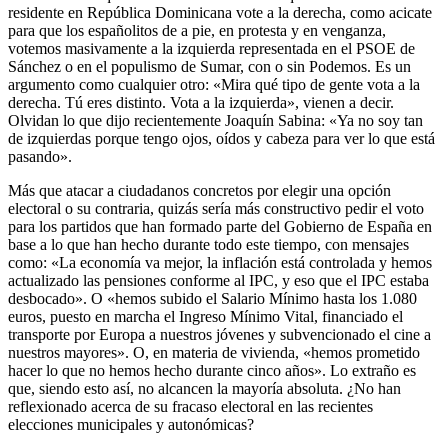
residente en República Dominicana vote a la derecha, como acicate
para que los españolitos de a pie, en protesta y en venganza,
votemos masivamente a la izquierda representada en el PSOE de
Sánchez o en el populismo de Sumar, con o sin Podemos. Es un
argumento como cualquier otro: «Mira qué tipo de gente vota a la
derecha. Tú eres distinto. Vota a la izquierda», vienen a decir.
Olvidan lo que dijo recientemente Joaquín Sabina: «Ya no soy tan
de izquierdas porque tengo ojos, oídos y cabeza para ver lo que está
pasando».
Más que atacar a ciudadanos concretos por elegir una opción
electoral o su contraria, quizás sería más constructivo pedir el voto
para los partidos que han formado parte del Gobierno de España en
base a lo que han hecho durante todo este tiempo, con mensajes
como: «La economía va mejor, la inflación está controlada y hemos
actualizado las pensiones conforme al IPC, y eso que el IPC estaba
desbocado». O «hemos subido el Salario Mínimo hasta los 1.080
euros, puesto en marcha el Ingreso Mínimo Vital, financiado el
transporte por Europa a nuestros jóvenes y subvencionado el cine a
nuestros mayores». O, en materia de vivienda, «hemos prometido
hacer lo que no hemos hecho durante cinco años». Lo extraño es
que, siendo esto así, no alcancen la mayoría absoluta. ¿No han
reflexionado acerca de su fracaso electoral en las recientes
elecciones municipales y autonómicas?