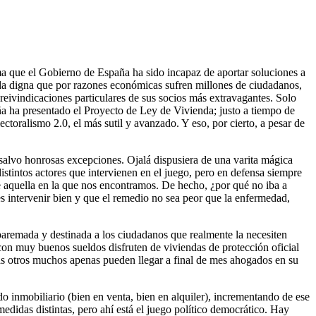
ma que el Gobierno de España ha sido incapaz de aportar soluciones a
a digna que por razones económicas sufren millones de ciudadanos,
reivindicaciones particulares de sus socios más extravagantes. Solo
a ha presentado el Proyecto de Ley de Vivienda; justo a tiempo de
oralismo 2.0, el más sutil y avanzado. Y eso, por cierto, a pesar de
salvo honrosas excepciones. Ojalá dispusiera de una varita mágica
istintos actores que intervienen en el juego, pero en defensa siempre
 de aquella en la que nos encontramos. De hecho, ¿por qué no iba a
es intervenir bien y que el remedio no sea peor que la enfermedad,
 baremada y destinada a los ciudadanos que realmente la necesiten
on muy buenos sueldos disfruten de viviendas de protección oficial
tras otros muchos apenas pueden llegar a final de mes ahogados en su
inmobiliario (bien en venta, bien en alquiler), incrementando de ese
edidas distintas, pero ahí está el juego político democrático. Hay