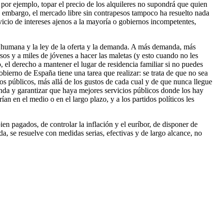
por ejemplo, topar el precio de los alquileres no supondrá que quien
in embargo, el mercado libre sin contrapesos tampoco ha resuelto nada
rvicio de intereses ajenos a la mayoría o gobiernos incompetentes,
za humana y la ley de la oferta y la demanda. A más demanda, más
rsos y a miles de jóvenes a hacer las maletas (y esto cuando no les
o, el derecho a mantener el lugar de residencia familiar si no puedes
bierno de España tiene una tarea que realizar: se trata de que no sea
os públicos, más allá de los gustos de cada cual y de que nunca llegue
ienda y garantizar que haya mejores servicios públicos donde los hay
an en el medio o en el largo plazo, y a los partidos políticos les
ien pagados, de controlar la inflación y el euríbor, de disponer de
a, se resuelve con medidas serias, efectivas y de largo alcance, no