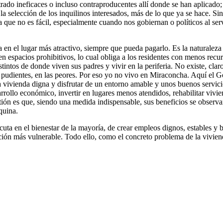
ado ineficaces o incluso contraproducentes allí donde se han aplicado; 
la selección de los inquilinos interesados, más de lo que ya se hace. S
osa que no es fácil, especialmente cuando nos gobiernan o políticos al se
da en el lugar más atractivo, siempre que pueda pagarlo. Es la naturale
en espacios prohibitivos, lo cual obliga a los residentes con menos recu
stintos de donde viven sus padres y vivir en la periferia. No existe, clar
 pudientes, en las peores. Por eso yo no vivo en Miraconcha. Aquí el Go
a vivienda digna y disfrutar de un entorno amable y unos buenos servici
esarrollo económico, invertir en lugares menos atendidos, rehabilitar viv
tión es que, siendo una medida indispensable, sus beneficios se observarí
quina.
cuta en el bienestar de la mayoría, de crear empleos dignos, estables y b
ción más vulnerable. Todo ello, como el concreto problema de la viviend