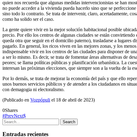
quien nos recuerda que algunas medidas intervencionistas se han mostr
no puede acceder a la vivienda pueda hacerlo sino que se perfeccione 
sino todo lo contrario. Se trata de intervenir, claro, acertadamente, c
como ha solido ser el caso.
La gente quiere vivir en la mejor solución habitacional posible ubica
precio. Por ello los centros de algunas ciudades se están convirtiendo 
queda otra que seguir en el domicilio paterno), trasladarse a lugares di
pagarlo. En general, los ricos viven en las mejores zonas, y los menos
indispensable vivir en los centros de las ciudades para disponer de un
a ser lo mismo. Es decir, se trata de fomentar áreas alternativas de d
peores; se llama políticas públicas y planificación urbanística. La cues
interesan las próximas elecciones, que siempre son a la vuelta de la es
Por lo demás, se trata de mejorar la economía del país y que ello reper
unos buenos servicios públicos y de atender a los ciudadanos en situa
con demagogia ni electoralismo.
(Publicado en
Vozpópuli
el 18 de abril de 2023)
0
Shares
Prev
Next
Entradas recientes