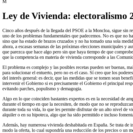
Ley de Vivienda: electoralismo 
Cinco años después de la llegada del PSOE a la Moncloa, sigue sin re
uno de los problemas fundamentales que padecemos. No es que no hay
sino que ha estado de brazos cruzados y no ha tomado una sola medida 
ahora, a escasas semanas de las próximas elecciones municipales y au
que parezca que hace algo pero sin que haya tiempo de que comprobemos
que la competencia en materia de vivienda corresponde a las Comun
El problema es complejo y las posibles recetas pueden ser buenas, ma
para solucionar el entuerto, pero no es el caso. Sí creo que los poder
del interés general: es decir, que las medidas que se tomen sean benef
intervenir el Gobierno si es precisamente el Gobierno el principal re
evitando parches, populismo y demagogia.
Algo en lo que coinciden bastantes expertos es en la necesidad de amp
durante el tiempo en que la necesiten, de modo que no se reproduzcan
durante toda su vida, lo que les permite disfrutar de un alto nivel de
alquiler o en su hipoteca, algo que ha sido permitido e incluso fomen
Además, hay numerosa vivienda deshabitada en España. Se trata de im
modo la oferta, lo cual supondría una reducción de los precios o un me