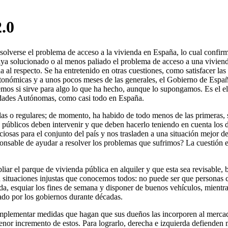
2.0
solverse el problema de acceso a la vivienda en España, lo cual confir
a solucionado o al menos paliado el problema de acceso a una viviend
al respecto. Se ha entretenido en otras cuestiones, como satisfacer las 
tonómicas y a unos pocos meses de las generales, el Gobierno de Españ
 si sirve para algo lo que ha hecho, aunque lo supongamos. Es el elect
idades Autónomas, como casi todo en España.
las o regulares; de momento, ha habido de todo menos de las primeras, 
es públicos deben intervenir y que deben hacerlo teniendo en cuenta los d
iciosas para el conjunto del país y nos trasladen a una situación mejor
sponsable de ayudar a resolver los problemas que sufrimos? La cuestión 
liar el parque de vivienda pública en alquiler y que esta sea revisable,
 situaciones injustas que conocemos todos: no puede ser que personas c
 vida, esquiar los fines de semana y disponer de buenos vehículos, mien
tado por los gobiernos durante décadas.
plementar medidas que hagan que sus dueños las incorporen al mercado 
nor incremento de estos. Para lograrlo, derecha e izquierda defienden m