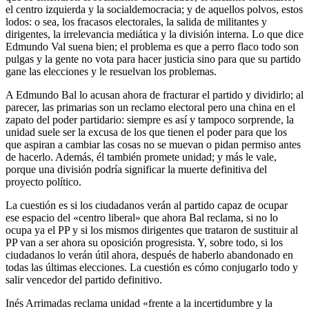
el centro izquierda y la socialdemocracia; y de aquellos polvos, estos
lodos: o sea, los fracasos electorales, la salida de militantes y
dirigentes, la irrelevancia mediática y la división interna. Lo que dice
Edmundo Val suena bien; el problema es que a perro flaco todo son
pulgas y la gente no vota para hacer justicia sino para que su partido
gane las elecciones y le resuelvan los problemas.
A Edmundo Bal lo acusan ahora de fracturar el partido y dividirlo; al
parecer, las primarias son un reclamo electoral pero una china en el
zapato del poder partidario: siempre es así y tampoco sorprende, la
unidad suele ser la excusa de los que tienen el poder para que los
que aspiran a cambiar las cosas no se muevan o pidan permiso antes
de hacerlo. Además, él también promete unidad; y más le vale,
porque una división podría significar la muerte definitiva del
proyecto político.
La cuestión es si los ciudadanos verán al partido capaz de ocupar
ese espacio del «centro liberal» que ahora Bal reclama, si no lo
ocupa ya el PP y si los mismos dirigentes que trataron de sustituir al
PP van a ser ahora su oposición progresista. Y, sobre todo, si los
ciudadanos lo verán útil ahora, después de haberlo abandonado en
todas las últimas elecciones. La cuestión es cómo conjugarlo todo y
salir vencedor del partido definitivo.
Inés Arrimadas reclama unidad «frente a la incertidumbre y la