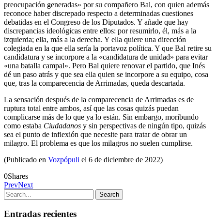
preocupación generadas» por su compañero Bal, con quien además
reconoce haber discrepado respecto a determinadas cuestiones
debatidas en el Congreso de los Diputados. Y añade que hay
discrepancias ideológicas entre ellos: por resumirlo, él, más a la
izquierda; ella, más a la derecha. Y ella quiere una dirección
colegiada en la que ella sería la portavoz política. Y que Bal retire su
candidatura y se incorpore a la «candidatura de unidad» para evitar
«una batalla campal». Pero Bal quiere renovar el partido, que Inés
dé un paso atrás y que sea ella quien se incorpore a su equipo, cosa
que, tras la comparecencia de Arrimadas, queda descartada.
La sensación después de la comparecencia de Arrimadas es de
ruptura total entre ambos, así que las cosas quizás puedan
complicarse más de lo que ya lo están. Sin embargo, moribundo
como estaba
Ciudadanos
y sin perspectivas de ningún tipo, quizás
sea el punto de inflexión que necesite para tratar de obrar un
milagro. El problema es que los milagros no suelen cumplirse.
(Publicado en
Vozpópuli
el 6 de diciembre de 2022)
0
Shares
Prev
Next
Entradas recientes