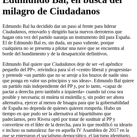
milagro de Ciudadanos
Edmundo Bal ha decidido dar un paso al frente para liderar
Ciudadanos
, renovarlo y dirigirlo hacia nuevos derroteros que
hagan otra vez del partido naranja un instrumento útil para España.
El de Edmundo Bal es, sin duda, un paso valiente, porque
cualquiera no se presenta a pilotar una nave que se encuentra al
borde del hundimiento y de la desaparición definitivos.
Edmundo Bal quiere que
Ciudadanos
deje de ser «el apéndice
pequeño del PP», reivindica para sí el «centro liberal y progresista»
y pretende «un partido que no se arroje a los brazos de nadie sino
que ponga en valor sus principios y sus ideas». Edmundo Bal quiere
un partido más independiente del PP y, por lo tanto, «capaz de
pactar a derecha pero también a izquierda» cuando tal cosa sea
posible y necesaria; ni muleta ni muletilla y, sin poder ser ahora
alternativa, ejercer al menos de bisagra para que la gobernabilidad
de España no dependa de quienes quieren romperla. Hubo un
tiempo en que pudo ser la alternativa al bipartidismo que
padecíamos, pero Rivera optó por tratar de sustituir al PP y
convertirse en el líder de la derecha, para lo que modificó su ideario
e incluso su naturaleza: fue en aquella IV Asamblea de 2017 en la
que se enterraron el socialismo democrático, el laicismo identitario,