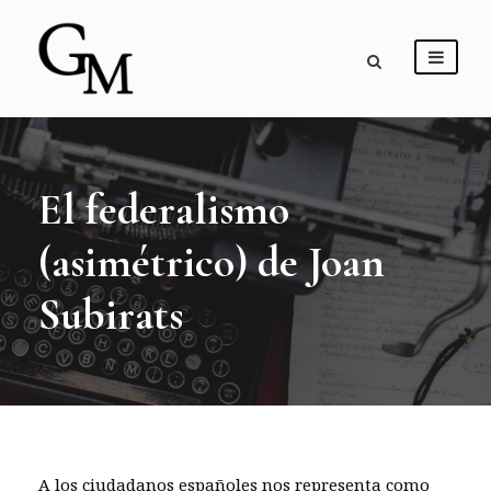
El federalismo
(asimétrico) de Joan
Subirats
A los ciudadanos españoles nos representa como