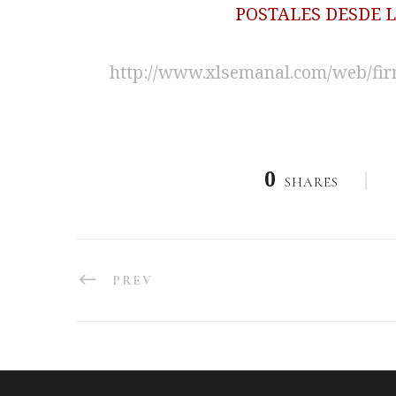
POSTALES DESDE LA
http://www.xlsemanal.com/web/fi
0
SHARES
PREV