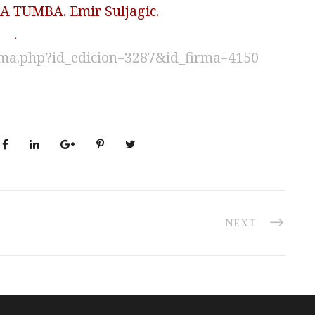
 TUMBA. Emir Suljagic.
.
rma.php?id_edicion=3287&id_firma=4150
NEXT