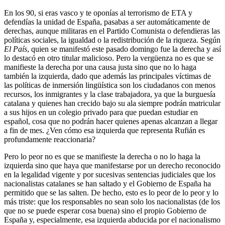
En los 90, si eras vasco y te oponías al terrorismo de ETA y
defendías la unidad de España, pasabas a ser automáticamente de
derechas, aunque militaras en el Partido Comunista o defendieras las
políticas sociales, la igualdad o la redistribución de la riqueza. Según
El País
, quien se manifestó este pasado domingo fue la derecha y así
lo destacó en otro titular malicioso. Pero la vergüenza no es que se
manifieste la derecha por una causa justa sino que no lo haga
también la izquierda, dado que además las principales víctimas de
las políticas de inmersión lingüística son los ciudadanos con menos
recursos, los inmigrantes y la clase trabajadora, ya que la burguesía
catalana y quienes han crecido bajo su ala siempre podrán matricular
a sus hijos en un colegio privado para que puedan estudiar en
español, cosa que no podrán hacer quienes apenas alcanzan a llegar
a fin de mes. ¿Ven cómo esa izquierda que representa Rufián es
profundamente reaccionaria?
Pero lo peor no es que se manifieste la derecha o no lo haga la
izquierda sino que haya que manifestarse por un derecho reconocido
en la legalidad vigente y por sucesivas sentencias judiciales que los
nacionalistas catalanes se han saltado y el Gobierno de España ha
permitido que se las salten. De hecho, esto es lo peor de lo peor y lo
más triste: que los responsables no sean solo los nacionalistas (de los
que no se puede esperar cosa buena) sino el propio Gobierno de
España y, especialmente, esa izquierda abducida por el nacionalismo