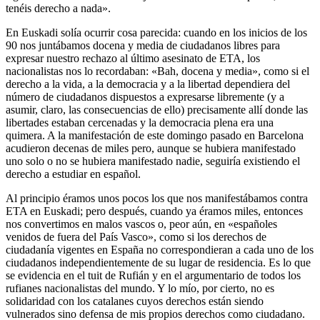
tenéis derecho a nada».
En Euskadi solía ocurrir cosa parecida: cuando en los inicios de los
90 nos juntábamos docena y media de ciudadanos libres para
expresar nuestro rechazo al último asesinato de ETA, los
nacionalistas nos lo recordaban: «Bah, docena y media», como si el
derecho a la vida, a la democracia y a la libertad dependiera del
número de ciudadanos dispuestos a expresarse libremente (y a
asumir, claro, las consecuencias de ello) precisamente allí donde las
libertades estaban cercenadas y la democracia plena era una
quimera. A la manifestación de este domingo pasado en Barcelona
acudieron decenas de miles pero, aunque se hubiera manifestado
uno solo o no se hubiera manifestado nadie, seguiría existiendo el
derecho a estudiar en español.
Al principio éramos unos pocos los que nos manifestábamos contra
ETA en Euskadi; pero después, cuando ya éramos miles, entonces
nos convertimos en malos vascos o, peor aún, en «españoles
venidos de fuera del País Vasco», como si los derechos de
ciudadanía vigentes en España no correspondieran a cada uno de los
ciudadanos independientemente de su lugar de residencia. Es lo que
se evidencia en el tuit de Rufián y en el argumentario de todos los
rufianes nacionalistas del mundo. Y lo mío, por cierto, no es
solidaridad con los catalanes cuyos derechos están siendo
vulnerados sino defensa de mis propios derechos como ciudadano.