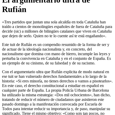
Rufián
«Tres partidos que juntan una sola alcaldía en toda Cataluña han
traído a cientos de monolingües españoles de fuera de Cataluña para
decirle (sic) a millones de bilingües catalanes que viven en Cataluña
que dejen de serlo. Quien no te lo cuente así te está engañando».
Este tuit de Rufián es un compendio resumido de la forma de ser y
de actuar de la ideología nacionalista y, en concreto, del
nacionalismo que domina con mano de hierro, incumple las leyes y
perturba la convivencia en Cataluña y en el conjunto de España. Es
un ejemplo de su cinismo, de su falsedad y de su racismo.
Con el argumentario ultra que Rufián explicita de modo natural en
ese tuit se han vulnerado derechos fundamentales a lo largo de la
historia: «Si eres minoría, no tienes derechos o vamos a pisotearlos».
En este caso, el derecho constitucional a estudiar en español en
cualquier parte de España. La propia Policía Urbana de Barcelona
ha utilizado la misma estrategia: «Dos mil ochocientos», han dicho,
tratando de reducir el número de ciudadanos que asistieron este
pasado domingo a la manifestación convocada por Escuela de
Todos para intentar reducir su importancia y, de paso, manipular su
significado. Tiene el mismo objetivo: «Como sois tan pocos, no