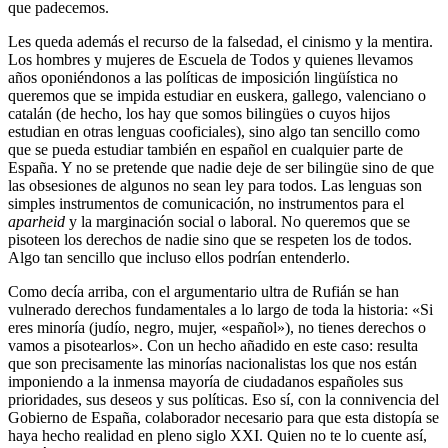
que padecemos.
Les queda además el recurso de la falsedad, el cinismo y la mentira.
Los hombres y mujeres de Escuela de Todos y quienes llevamos
años oponiéndonos a las políticas de imposición lingüística no
queremos que se impida estudiar en euskera, gallego, valenciano o
catalán (de hecho, los hay que somos bilingües o cuyos hijos
estudian en otras lenguas cooficiales), sino algo tan sencillo como
que se pueda estudiar también en español en cualquier parte de
España. Y no se pretende que nadie deje de ser bilingüe sino de que
las obsesiones de algunos no sean ley para todos. Las lenguas son
simples instrumentos de comunicación, no instrumentos para el
aparheid
y la marginación social o laboral. No queremos que se
pisoteen los derechos de nadie sino que se respeten los de todos.
Algo tan sencillo que incluso ellos podrían entenderlo.
Como decía arriba, con el argumentario ultra de Rufián se han
vulnerado derechos fundamentales a lo largo de toda la historia: «Si
eres minoría (judío, negro, mujer, «español»), no tienes derechos o
vamos a pisotearlos». Con un hecho añadido en este caso: resulta
que son precisamente las minorías nacionalistas los que nos están
imponiendo a la inmensa mayoría de ciudadanos españoles sus
prioridades, sus deseos y sus políticas. Eso sí, con la connivencia del
Gobierno de España, colaborador necesario para que esta distopía se
haya hecho realidad en pleno siglo XXI. Quien no te lo cuente así,